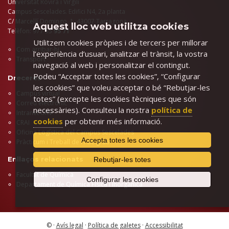
Universitat Rovira i Virgili
Campus Sescelades. Edifici N4, 2a planta
C/ Marcel·lí Domingo, 1. 43007 Tarragona
Aquest lloc web utilitza cookies
Telèfon: 977 55
95 71
Utilitzem cookies pròpies i de tercers per millorar
Com arribar-hi
l’experiència d’usuari, analitzar el trànsit, la vostra
Transport
navegació al web i personalitzar el contingut.
Podeu “Acceptar totes les cookies”, “Configurar
Dreceres
les cookies” que voleu acceptar o bé “Rebutjar-les
Campus virtual
totes” (excepte les cookies tècniques que són
Correu electrònic
necessàries). Consulteu la nostra
política de
Intranet URV
cookies
per obtenir més informació.
CRAI
Oficina Logística del Campus Sescelades
Accepta totes les cookies
Pràcticum i Treball de Fi de grau
Enllaços relacionats
Rebutjar-les totes
Facultat de Química
Configurar les cookies
Departament de Química Física i Inorgànica
© ·
Avís legal
·
Política de galetes
·
Accessibilitat