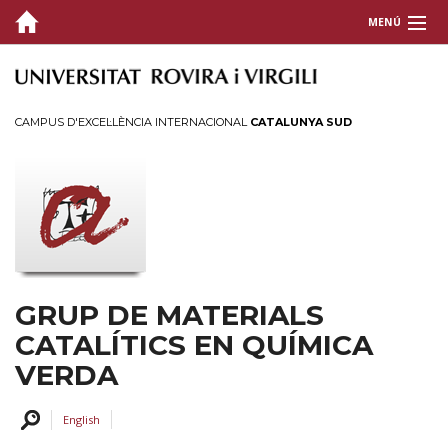
MENÚ
GRUP
RECERCA
CAMPUS D'EXCEL·LÈNCIA INTERNACIONAL
CATALUNYA SUD
TRANSFERÈNCIA DE TECNOLOGIA
DOCÈNCIA
DIVULGACIÓ
UNEIX-TE
GRUP DE MATERIALS
CATALÍTICS EN QUÍMICA
VERDA
English