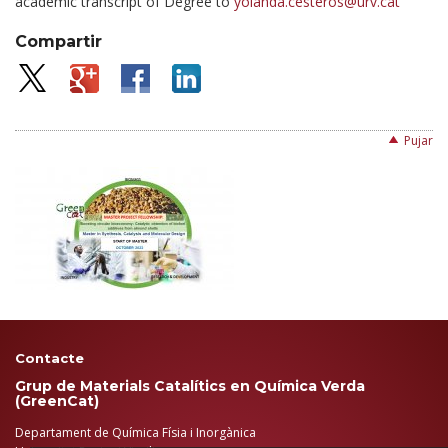
academic transcript of Degree to
yolanda.cesteros@urv.cat
Compartir
Pujar
Contacte
Grup de Materials Catalítics en Química Verda
(GreenCat)
Departament de Química Físia i Inorgànica